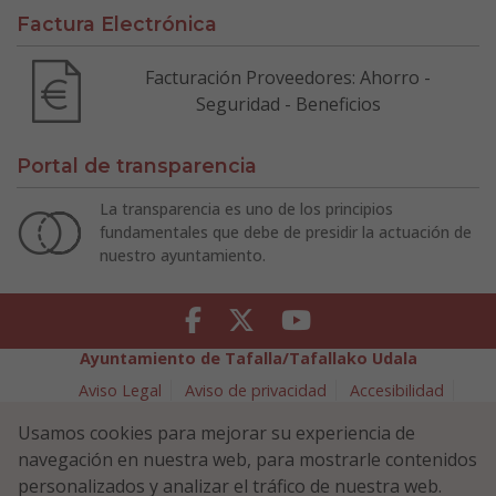
Factura Electrónica
Facturación Proveedores: Ahorro -
Seguridad - Beneficios
Portal de transparencia
La transparencia es uno de los principios
fundamentales que debe de presidir la actuación de
nuestro ayuntamiento.
Facebook
Twitter
Youtube
Ayuntamiento de Tafalla/Tafallako Udala
Aviso Legal
Aviso de privacidad
Accesibilidad
Política de cookies
Usamos cookies para mejorar su experiencia de
Política de Seguridad de la Información
navegación en nuestra web, para mostrarle contenidos
Plaza Navarra 5 - 31300 Tafalla (NAVARRA)
948 70 18 11
personalizados y analizar el tráfico de nuestra web.
ayuntamiento@tafalla.es