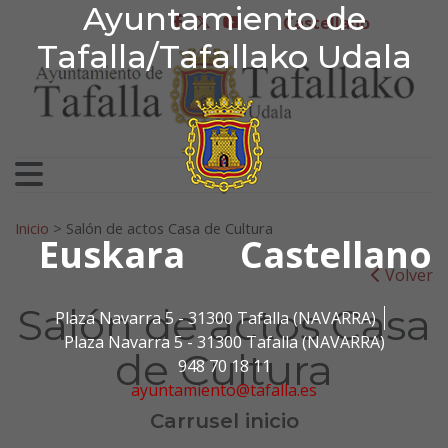
Ayuntamiento de Tafa
Ayuntamiento de
Ir al contenido
Castellano
facebook
twitter
youtube
Tafalla/Tafallako Udala
Search for:
Inicio
>
Salón de actos Casa de Cultura
Euskara
Castellano
Volver
Salón de actos Casa
Plaza Navarra 5 - 31300 Tafalla (NAVARRA)
Plaza Navarra 5 - 31300 Tafalla (NAVARRA)
de Cultura
948 70 18 11
ayuntamiento@tafalla.es
Carrusel inicio