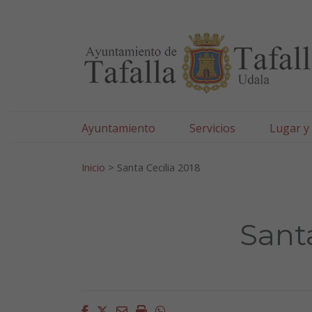
Ayuntamiento de Tafa
Ir al contenido
Ayuntamiento
Servicios
Lugar y
Search for:
Inicio
>
Santa Cecilia 2018
Santa
Facebook
Twitter
Email
Imprimir
Whatsapp