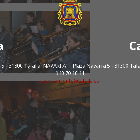
a
C
 5 - 31300 Tafalla (NAVARRA)
Plaza Navarra 5 - 31300 Taf
948 70 18 11
ayuntamiento@tafalla.es