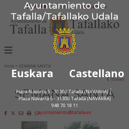
Ayuntamiento de Tafa
Ayuntamiento de
Ir al contenido
Euskera
Castellano
facebook
twitter
youtube
Tafalla/Tafallako Udala
Search for:
Inicio
>
SEMANA SANTA
Euskara
Castellano
Volver
SEMANA SANTA
Plaza Navarra 5 - 31300 Tafalla (NAVARRA)
Plaza Navarra 5 - 31300 Tafalla (NAVARRA)
948 70 18 11
ayuntamiento@tafalla.es
Facebook
Twitter
Email
Imprimir
Whatsapp