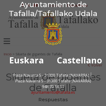
Ayuntamiento de Tafa
Ayuntamiento de
Ir al contenido
Euskera
Castellano
facebook
twitter
youtube
Tafalla/Tafallako Udala
Search for:
Inicio
>
Silueta de gigantes de Tafalla
Euskara
Castellano
Volver
Silueta de gigantes
Plaza Navarra 5 - 31300 Tafalla (NAVARRA)
Plaza Navarra 5 - 31300 Tafalla (NAVARRA)
de Tafalla
948 70 18 11
ayuntamiento@tafalla.es
Respuestas