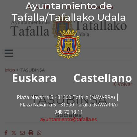
Ayuntamiento de Tafa
Ayuntamiento de
Ir al contenido
Euskera
Castellano
facebook
twitter
youtube
Tafalla/Tafallako Udala
Search for:
Inicio
>
TASUBINSA
Euskara
Castellano
Volver
TASUBINSA
Plaza Navarra 5 - 31300 Tafalla (NAVARRA)
Plaza Navarra 5 - 31300 Tafalla (NAVARRA)
948 70 18 11
Sociales
ayuntamiento@tafalla.es
Facebook
Twitter
Email
Imprimir
Whatsapp