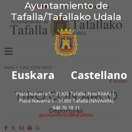
Ayuntamiento de Tafa
Ayuntamiento de
Ir al contenido
Euskera
Castellano
facebook
twitter
youtube
Tafalla/Tafallako Udala
Search for:
Inicio
>
TIRO CON ARCO
Euskara
Castellano
Volver
TIRO CON ARCO
Plaza Navarra 5 - 31300 Tafalla (NAVARRA)
Plaza Navarra 5 - 31300 Tafalla (NAVARRA)
948 70 18 11
Deportivas
ayuntamiento@tafalla.es
Facebook
Twitter
Email
Imprimir
Whatsapp