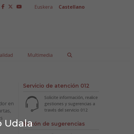
Euskera
Castellano
facebook
twitter
youtube
Buscar
alidad
Multimedia
Servicio de atención 012
Solicite información, realice
dor en
gestiones y sugerencias a
través del servicio 012
rtas,
os
o Udala
Buzón de sugerencias