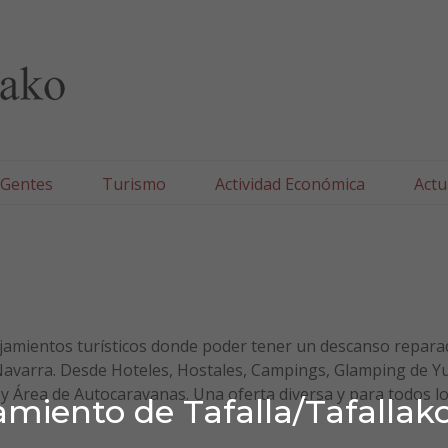
lla/Tafallako Udala
 Gentes
Turismo
Actividad Económica
Actu
lojamientos turísticos donde poder tener un descanso repara
e Navarra. Desde Hoteles, Hostales, Campings, Glamping de Yu
 Área de Autocaravanas. Una oferta diversa y para todos l
miento de Tafalla/Tafallak