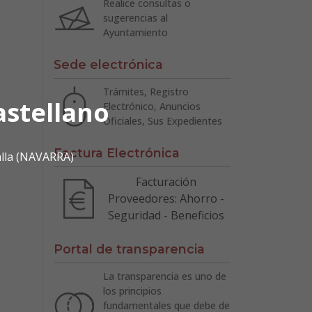
Realice consultas o
sugerencias al
Ayuntamiento
Sede electrónica
Trámites, Registro
astellano
Electrónico, Anuncios
Oficiales, Sus Expedientes
Factura Electrónica
alla (NAVARRA)
Facturación
Proveedores: Ahorro -
Seguridad - Beneficios
Portal de transparencia
La transparencia es uno de
los principios
fundamentales que debe de