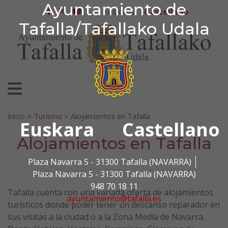
Ayuntamiento de Tafa
Ayuntamiento de
Ir al contenido
Euskera
Castellano
facebook
twitter
youtube
Tafalla/Tafallako Udala
Search for:
Inicio
>
Turismo
>
Alojamientos en Tafalla
Euskara
Castellano
Alojamientos en Tafalla
Plaza Navarra 5 - 31300 Tafalla (NAVARRA)
Plaza Navarra 5 - 31300 Tafalla (NAVARRA)
948 70 18 11
Tafalla cuenta con una variada oferta de alojamientos
ayuntamiento@tafalla.es
turísticos donde poder tener un descanso reparador en
sus visitas a la ciudad o a la Zona Media de Navarra.