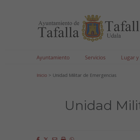
Ayuntamiento de Tafa
Ir al contenido
Ayuntamiento
Servicios
Lugar y
Search for:
Inicio
>
Unidad Militar de Emergencias
Unidad Mil
Facebook
Twitter
Email
Imprimir
Whatsapp