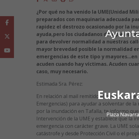
¿Por qué no ha venido la UME(Unidad Mili
preparados con maquinaria adecuada para
Facebook
rapidez el destrozo ocasionado por la in
Ayunta
ayuda,pero los ciudadanos de a pie no t
Twitter
para devolver normalidad a nuestras call
mayor brevedad posible la normalidad en 
Youtube
emergencias de este tipo y mayores…en l
acuden cuando hay víctimas. Acuden cua
caso, muy necesario.
Estimada Sra. Pérez:
Euskar
En relación al mail remitido el pasado 23 de
Emergencias) para ayudar a solventar de la
por la inundación en Tafalla, te informo que,
Plaza Navarra
Intervención de la UME y establece que la i
emergencia con carácter grave. La UME sol
catástrofe y desde Protección Civil o el pro