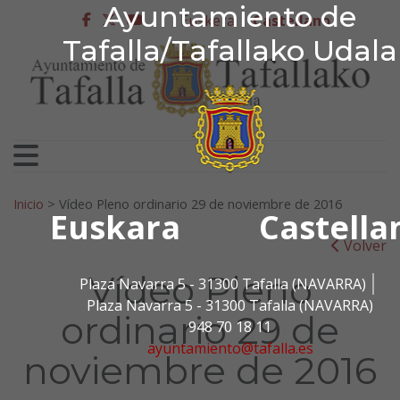
Ayuntamiento de Tafa
Ayuntamiento de
Ir al contenido
Euskera
Castellano
facebook
twitter
youtube
Tafalla/Tafallako Udala
Search for:
Inicio
>
Vídeo Pleno ordinario 29 de noviembre de 2016
Euskara
Castella
Volver
Vídeo Pleno
Plaza Navarra 5 - 31300 Tafalla (NAVARRA)
Plaza Navarra 5 - 31300 Tafalla (NAVARRA)
ordinario 29 de
948 70 18 11
ayuntamiento@tafalla.es
noviembre de 2016