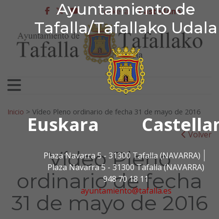
Ayuntamiento de Tafa
Ayuntamiento de
Ir al contenido
Euskera
Castellano
facebook
twitter
youtube
Tafalla/Tafallako Udala
Search for:
Inicio
>
Vídeo Pleno ordinario de fecha 31 de mayo de 2016
Euskara
Castella
Volver
Vídeo Pleno
Plaza Navarra 5 - 31300 Tafalla (NAVARRA)
Plaza Navarra 5 - 31300 Tafalla (NAVARRA)
ordinario de fecha
948 70 18 11
ayuntamiento@tafalla.es
31 de mayo de 2016