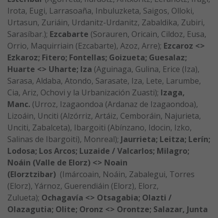
Irota, Eugi, Larrasoaña, Inbuluzketa, Saigos, Olloki,
Urtasun, Zuriáin, Urdanitz-Urdanitz, Zabaldika, Zubiri,
Sarasíbar.);
Ezcabarte
(Sorauren, Oricain, Cildoz, Eusa,
Orrio, Maquirriain (Ezcabarte), Azoz, Arre);
Ezcaroz <>
Ezkaroz; Fitero; Fontellas; Goizueta; Guesalaz;
Huarte <> Uharte; Iza
(Aguinaga, Gulina, Erice (Iza),
Sarasa, Aldaba, Atondo, Sarasate, Iza, Lete, Larumbe,
Cia, Ariz, Ochovi y la Urbanización Zuasti);
Izaga,
Manc.
(Urroz, Izagaondoa (Ardanaz de Izagaondoa),
Lizoáin, Unciti (Alzórriz, Artáiz, Cemboráin, Najurieta,
Unciti, Zabalceta), Ibargoiti (Abínzano, Idocin, Izko,
Salinas de Ibargoiti), Monreal);
Jaurrieta; Leitza; Lerín;
Lodosa; Los Arcos; Luzaide / Valcarlos; Milagro;
Noáin (Valle de Elorz) <> Noain
(Elorztzibar)
(Imárcoain, Noáin, Zabalegui, Torres
(Elorz), Yárnoz, Guerendiáin (Elorz), Elorz,
Zulueta);
Ochagavía <> Otsagabia; Olazti /
Olazagutia; Olite; Oronz <> Orontze; Salazar, Junta