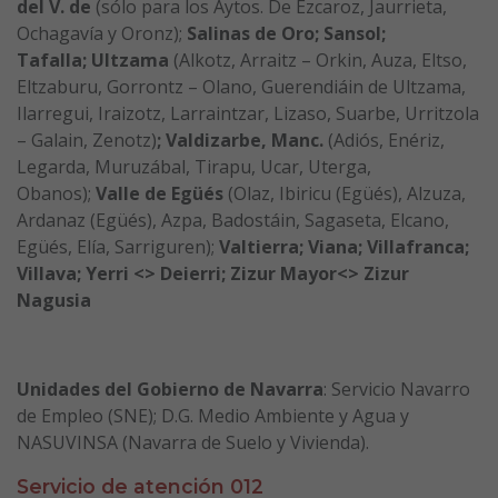
del V. de
(sólo para los Aytos. De Ezcaroz, Jaurrieta,
Ochagavía y Oronz);
Salinas de Oro; Sansol;
Tafalla;
Ultzama
(Alkotz, Arraitz – Orkin, Auza, Eltso,
Eltzaburu, Gorrontz – Olano, Guerendiáin de Ultzama,
Ilarregui, Iraizotz, Larraintzar, Lizaso, Suarbe, Urritzola
– Galain, Zenotz)
; Valdizarbe, Manc.
(Adiós, Enériz,
Legarda, Muruzábal, Tirapu, Ucar, Uterga,
Obanos);
Valle de Egüés
(Olaz, Ibiricu (Egüés), Alzuza,
Ardanaz (Egüés), Azpa, Badostáin, Sagaseta, Elcano,
Egüés, Elía, Sarriguren);
Valtierra; Viana; Villafranca;
Villava; Yerri <> Deierri; Zizur Mayor
<> Zizur
Nagusia
Unidades del Gobierno de Navarra
: Servicio Navarro
de Empleo (SNE); D.G. Medio Ambiente y Agua y
NASUVINSA (Navarra de Suelo y Vivienda).
Servicio de atención 012