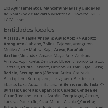
Los
Ayuntamientos, Mancomunidades y Unidades
de Gobierno de Navarra
adscritos al Proyecto INFO-
LOCAL son:
Entidades locales
Altsasu / Alsasua;Ansoáin; Anue; Aoiz <> Agoitz;
Aranguren
(Labiano, Zolina, Tajonar, Aranguren,
Mutilva Alta y Mutilva Baja);
Areso; Barañáin;
Baztán
(Almandoz, Amaiur-Maya, Aniz, Arizkun,
Arraioz, Azpilikueta, Berroeta, Elbete, Elizondo, Erratzu,
Gartzain, Irurita, Lekaroz, Oronoz-Mugairi, Ziga);
Bera;
Beriáin; Berrioplano
(Añezcar, Artica, Oteiza de
Berrioplano, Berrioplano, Larragueta, Berriosuso,
Elcarte, Loza, Aizoáin, Ballariain);
Berriozar; Burlada <>
Burlata; Cadreita; Caparroso; Cáseda; Cendea de
Cizur
(Undiano, Muru – Astráin, Zariquiegui, Astráin,
Larraya, Paternáin, Cizur Menor, Gazolaz);
Corella;
Esteribar
(Agorreta, Ilurdotz, Antxoritz, Leranotz, Iragi,