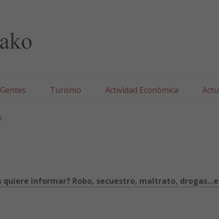
lla/Tafallako Udala
 Gentes
Turismo
Actividad Económica
Actu
o
os quiere informar? Robo, secuestro, maltrato, drogas…e