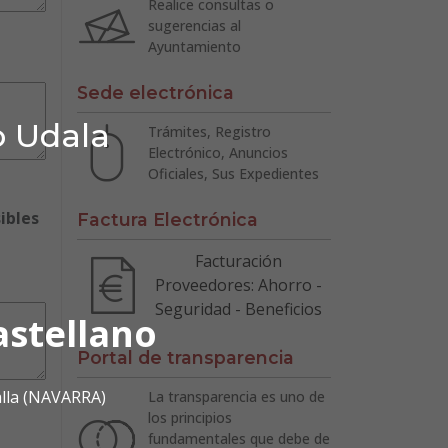
Realice consultas o
sugerencias al
Ayuntamiento
Sede electrónica
o Udala
Trámites, Registro
Electrónico, Anuncios
Oficiales, Sus Expedientes
ibles
Factura Electrónica
Facturación
Proveedores: Ahorro -
Seguridad - Beneficios
astellano
Portal de transparencia
alla (NAVARRA)
La transparencia es uno de
los principios
fundamentales que debe de