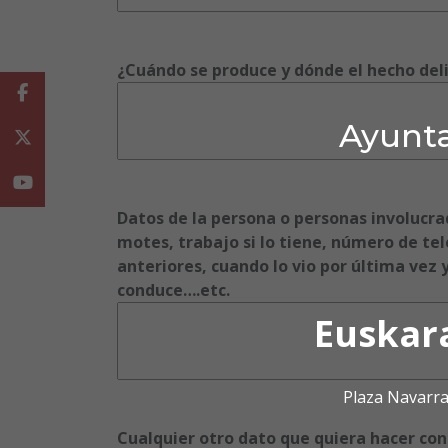
¿Cuándo se produce y dónde el hecho delic
Facebook
Ayunta
Twitter
Youtube
Datos de la persona o personas involucra
motes, trabajo si lo tiene, número de te
anteriores, cuando lo vio por última vez y
conduce….etc.
Euskar
Plaza Navarra
Cualquier otro dato que quiera hacer con