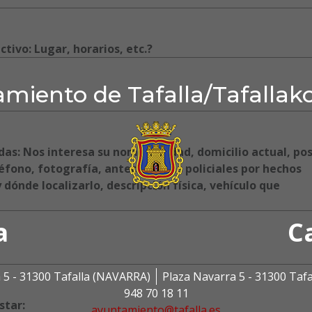
tivo: Lugar, horarios, etc.?
miento de Tafalla/Tafallak
das: Nos interesa su nombre, edad, domicilio actual, pos
léfono, fotografía, antecedentes policiales por hechos
 dónde localizarlo, descripción física, vehículo que
a
C
 5 - 31300 Tafalla (NAVARRA)
Plaza Navarra 5 - 31300 Taf
948 70 18 11
star:
ayuntamiento@tafalla.es